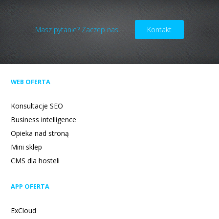
Masz pytanie? Zaczep nas
Kontakt
WEB OFERTA
Konsultacje SEO
Business intelligence
Opieka nad stroną
Mini sklep
CMS dla hosteli
APP OFERTA
ExCloud