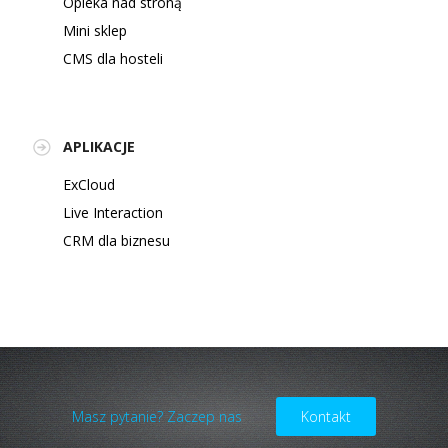
Opieka nad stroną
Mini sklep
CMS dla hosteli
APLIKACJE
ExCloud
Live Interaction
CRM dla biznesu
Masz pytanie? Zaczep nas
Kontakt